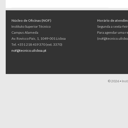
Núcleo de Oficinas (NOF)
Horário de atendi
Instituto Superior Técnico
Segunda a sexta-feir
Campus Alameda
Para agendar uma reu
Av. Rovisco Pais, 1, 1049-001 Lisboa
(nof@tecnico.ulisbo
Tel. +351 218 419 370 (ext. 3370)
nof@tecnico.ulisboa.pt
© 2026 •
Ins